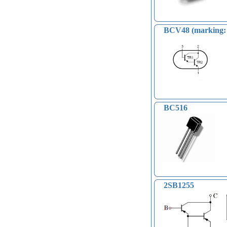
BCV48 (marking:
BC516
2SB1255