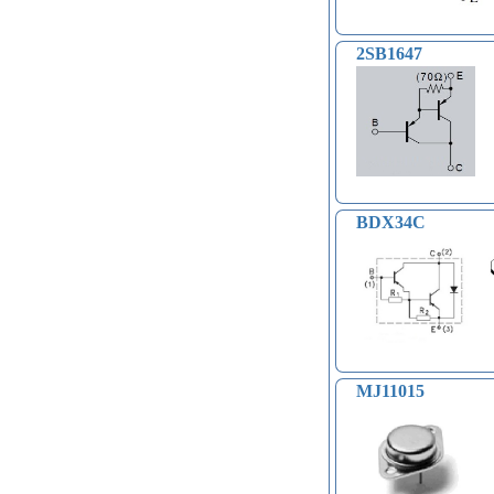
Модули распознавания жестов (4)
Управление вентилятором и
компьютером (13)
2SB1647
Платы для записи и
воспроизведения голоса (6)
Голосовые модули декодирования
речи DTMF (5)
Индукционные нагреватели (4)
Платы расширения Raspberry
(Shield) (4)
Модули MOSFET (13)
BDX34C
Модули THYRISTOR (4)
Модули дистанционного
управления (3)
Преобразователи напряжения
(печатные платы, модули) (152)
Соленоиды (9)
Дрон, квадрокоптер, беспилотник,
БПЛА (9)
MJ11015
Солнечные панели (3)