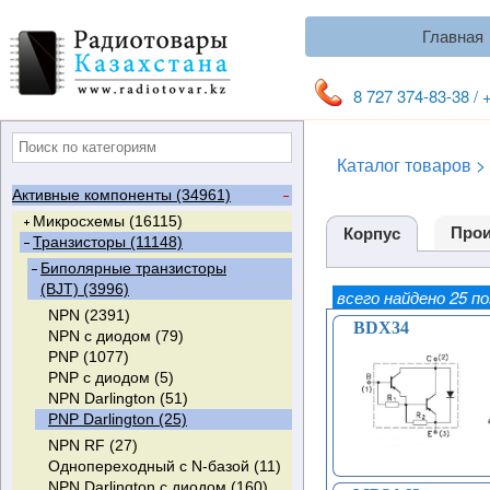
Главная
8 727 374-83-38 / 
Каталог товаров
>
Активные компоненты (34961)
Микросхемы (16115)
Прои
Корпус
Транзисторы (11148)
Цифровые и аналоговые (1150)
ПЛИС (0)
Стандартная логика (189)
Биполярные транзисторы
Видеоусилители (24)
Мультиплексоры (92)
(BJT) (3996)
всего найдено 25 п
PIC-контроллеры (125)
Триггеры (135)
NPN (2391)
Микроконтроллеры (174)
Компараторы (111)
RS-Триггеры (3)
BDX34
NPN с диодом (79)
Микросхемы выходных каскадов
Счетчики (58)
D-Триггеры (51)
PNP (1077)
кадровой развертки (122)
Мультивибраторы (37)
T-Триггеры (0)
PNP с диодом (5)
Цифро-аналоговые
ФАПЧ (8)
JK-Триггеры (14)
NPN Darlington (51)
преобразователи (ЦАП) (10)
Дешифраторы (12)
Триггеры Шмитта (67)
PNP Darlington (25)
Цифровые потенциометры (13)
Регистры сдвига (84)
NPN RF (27)
Операционные усилители (594)
Инвертеры (62)
Однопереходный с N-базой (11)
Аналого-цифровые
Одновибраторы (13)
NPN Darlington с диодом (160)