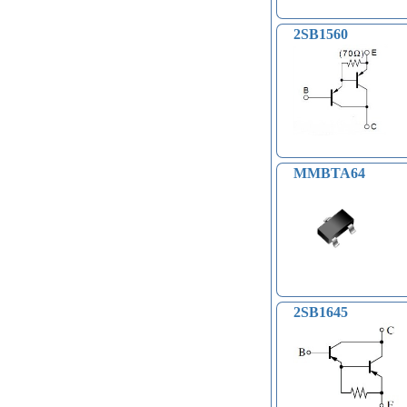
компасы (38)
Светодиодные модули, ленты (31)
2SB1560
Часы реального времени (24)
Контроллеры доступа по отпечатку
пальцев, RFID… (15)
Катушки Тесла, генераторы
высокого напряжения (9)
Модули микрофонные (14)
Модули для сетей Ethernet,
GSM (6)
MMBTA64
Насосы водяные (16)
Бесколлекторные двигатели (13)
Модули распознавания цвета (12)
Модули прочие (59)
Аналого-цифровые
преобразователи (АЦП, ADC
модули) (0)
Принадлежности для 3D-
2SB1645
принтеров, 3D ручка (96)
Платы приводов двигателей (17)
FM-радио, MP3 (16)
Преобразователи уровней (5)
Модули SD-карт (7)
Модули и датчики уровня воды (11)