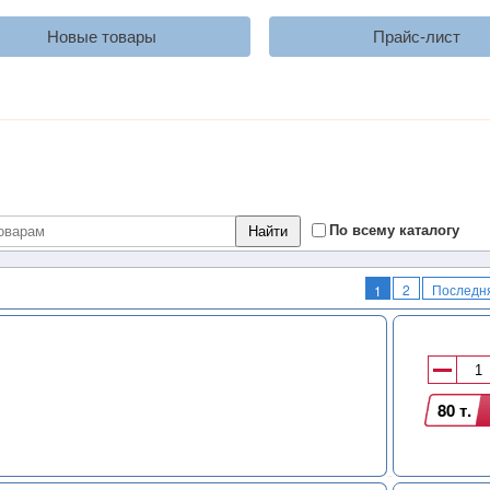
Новые товары
Прайс-лист
По всему каталогу
2
Последн
1
80 т.