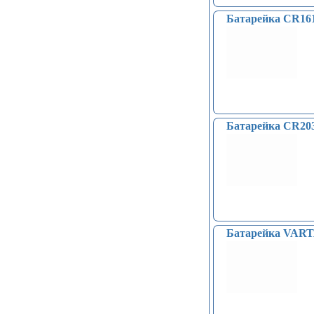
Часы реального времени (24)
Батарейка CR1616
Контроллеры доступа по отпечатку
пальцев, RFID… (15)
Катушки Тесла, генераторы
высокого напряжения (9)
Модули микрофонные (14)
Модули для сетей Ethernet,
GSM (6)
Насосы водяные (16)
Бесколлекторные двигатели (13)
Батарейка CR2032
Модули распознавания цвета (12)
Модули прочие (59)
Аналого-цифровые
преобразователи (АЦП, ADC
модули) (0)
Принадлежности для 3D-
принтеров, 3D ручка (96)
Платы приводов двигателей (17)
Батарейка VART
FM-радио, MP3 (16)
Преобразователи уровней (5)
Модули SD-карт (7)
Модули и датчики уровня воды (11)
Модули распознавания жестов (4)
Управление вентилятором и