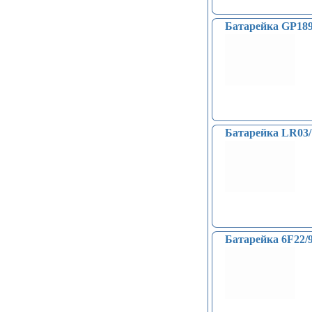
компьютером (13)
Платы для записи и
Батарейка GP18
воспроизведения голоса (6)
Голосовые модули декодирования
речи DTMF (5)
Индукционные нагреватели (4)
Платы расширения Raspberry
(Shield) (4)
Модули MOSFET (13)
Модули THYRISTOR (4)
Батарейка LR0
Модули дистанционного
управления (3)
Преобразователи напряжения
(печатные платы, модули) (152)
Соленоиды (9)
Дрон, квадрокоптер, беспилотник,
БПЛА (9)
Солнечные панели (3)
Батарейка 6F2