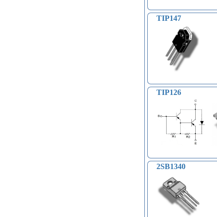
компасы (38)
Светодиодные модули, ленты (31)
TIP147
Часы реального времени (24)
Контроллеры доступа по отпечатку
пальцев, RFID… (15)
Катушки Тесла, генераторы
высокого напряжения (9)
Модули микрофонные (14)
Модули для сетей Ethernet,
GSM (6)
TIP126
Насосы водяные (16)
Бесколлекторные двигатели (13)
Модули распознавания цвета (12)
Модули прочие (59)
Аналого-цифровые
преобразователи (АЦП, ADC
модули) (0)
Принадлежности для 3D-
2SB1340
принтеров, 3D ручка (96)
Платы приводов двигателей (17)
FM-радио, MP3 (16)
Преобразователи уровней (5)
Модули SD-карт (7)
Модули и датчики уровня воды (11)