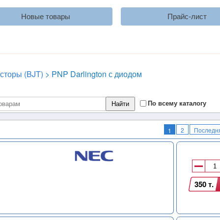
Новые товары
Прайс-лист
сторы (BJT)
>
PNP Darlington с диодом
По всему каталогу
2
Последн
1
350 т.