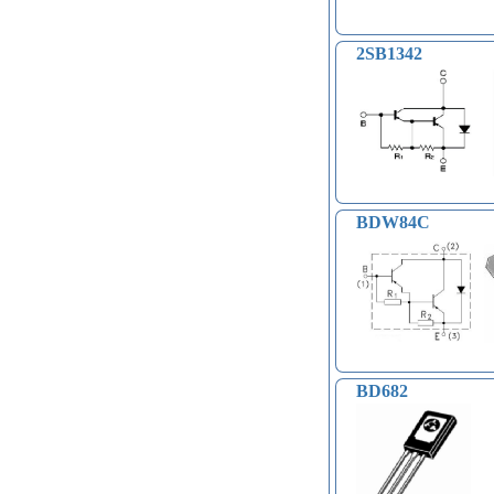
Модули распознавания жестов (4)
Управление вентилятором и
компьютером (13)
2SB1342
Платы для записи и
воспроизведения голоса (6)
Голосовые модули декодирования
речи DTMF (5)
Индукционные нагреватели (4)
Платы расширения Raspberry
(Shield) (4)
Модули MOSFET (13)
BDW84C
Модули THYRISTOR (4)
Модули дистанционного
управления (3)
Преобразователи напряжения
(печатные платы, модули) (152)
Соленоиды (9)
Дрон, квадрокоптер, беспилотник,
БПЛА (9)
BD682
Солнечные панели (3)