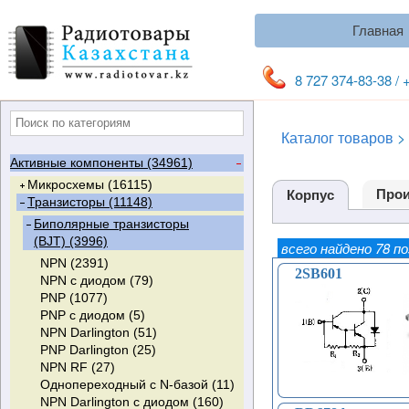
Главная
8 727 374-83-38 / 
Каталог товаров
>
Активные компоненты (34961)
Микросхемы (16115)
Прои
Корпус
Транзисторы (11148)
Цифровые и аналоговые (1150)
ПЛИС (0)
Стандартная логика (189)
Биполярные транзисторы
Видеоусилители (24)
Мультиплексоры (92)
(BJT) (3996)
всего найдено 78 п
PIC-контроллеры (125)
Триггеры (135)
NPN (2391)
Микроконтроллеры (174)
Компараторы (111)
RS-Триггеры (3)
2SB601
NPN с диодом (79)
Микросхемы выходных каскадов
Счетчики (58)
D-Триггеры (51)
PNP (1077)
кадровой развертки (122)
Мультивибраторы (37)
T-Триггеры (0)
PNP с диодом (5)
Цифро-аналоговые
ФАПЧ (8)
JK-Триггеры (14)
NPN Darlington (51)
преобразователи (ЦАП) (10)
Дешифраторы (12)
Триггеры Шмитта (67)
PNP Darlington (25)
Цифровые потенциометры (13)
Регистры сдвига (84)
NPN RF (27)
Операционные усилители (594)
Инвертеры (62)
Однопереходный с N-базой (11)
Аналого-цифровые
Одновибраторы (13)
NPN Darlington с диодом (160)