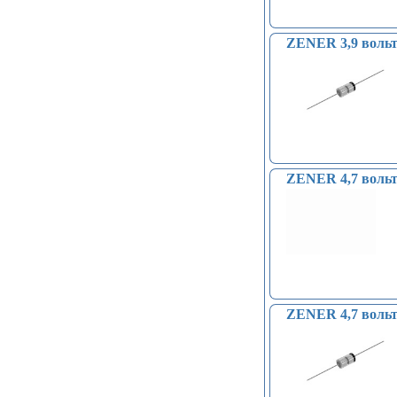
Преобразователи напряжения
(печатные платы, модули) (152)
Соленоиды (9)
ZENER 3,9 вольт 
Дрон, квадрокоптер, беспилотник,
БПЛА (9)
Солнечные панели (3)
ZENER 4,7 вольт
ZENER 4,7 вольт 