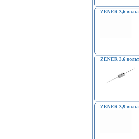
преобразователи (АЦП, ADC
модули) (0)
ZENER 3,6 вольт
Принадлежности для 3D-
принтеров, 3D ручка (96)
Платы приводов двигателей (17)
FM-радио, MP3 (16)
Преобразователи уровней (5)
Модули SD-карт (7)
Модули и датчики уровня воды (11)
Модули распознавания жестов (4)
ZENER 3,6 вольт 
Управление вентилятором и
компьютером (13)
Платы для записи и
воспроизведения голоса (6)
Голосовые модули декодирования
речи DTMF (5)
Индукционные нагреватели (4)
Платы расширения Raspberry
ZENER 3,9 вольт
(Shield) (4)
Модули MOSFET (13)
Модули THYRISTOR (4)
Модули дистанционного
управления (3)