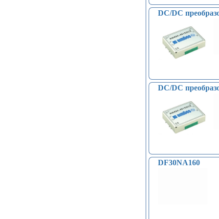
компасы (38)
Светодиодные модули, ленты (31)
DC/DC преобраз
Часы реального времени (24)
Контроллеры доступа по отпечатку
пальцев, RFID… (15)
Катушки Тесла, генераторы
высокого напряжения (9)
Модули микрофонные (14)
Модули для сетей Ethernet,
GSM (6)
DC/DC преобраз
Насосы водяные (16)
Бесколлекторные двигатели (13)
Модули распознавания цвета (12)
Модули прочие (59)
Аналого-цифровые
преобразователи (АЦП, ADC
модули) (0)
Принадлежности для 3D-
DF30NA160
принтеров, 3D ручка (96)
Платы приводов двигателей (17)
FM-радио, MP3 (16)
Преобразователи уровней (5)
Модули SD-карт (7)
Модули и датчики уровня воды (11)