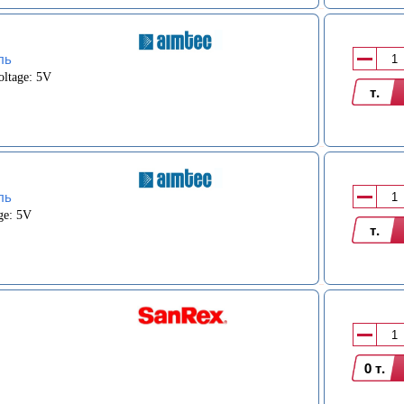
ль
oltage: 5V
т.
ль
ge: 5V
т.
0 т.