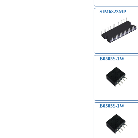
Модули распознавания жестов (4)
Управление вентилятором и
SIM6823MP
компьютером (13)
Платы для записи и
воспроизведения голоса (6)
Голосовые модули декодирования
речи DTMF (5)
Индукционные нагреватели (4)
Платы расширения Raspberry
(Shield) (4)
B0505S-1W
Модули MOSFET (13)
Модули THYRISTOR (4)
Модули дистанционного
управления (3)
Преобразователи напряжения
(печатные платы, модули) (152)
Соленоиды (9)
Дрон, квадрокоптер, беспилотник,
B0505S-1W
БПЛА (9)
Солнечные панели (3)