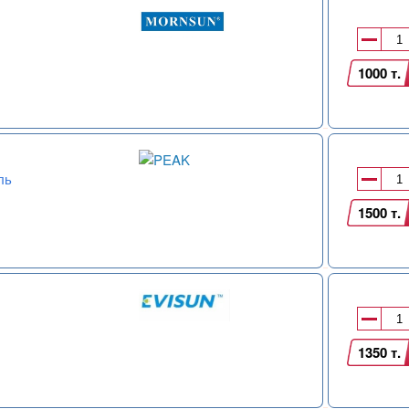
1000 т.
ль
1500 т.
1350 т.