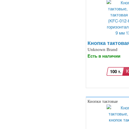
Контроллеры доступа по отпечатку
пальцев, RFID… (15)
Катушки Тесла, генераторы
высокого напряжения (9)
Модули микрофонные (14)
Модули для сетей Ethernet,
GSM (6)
Насосы водяные (16)
Кнопка тактовая
Бесколлекторные двигатели (13)
Unknown Brand
Модули распознавания цвета (12)
Есть в наличии
Модули прочие (59)
Аналого-цифровые
преобразователи (АЦП, ADC
100 т.
К
модули) (0)
Принадлежности для 3D-
принтеров, 3D ручка (96)
Платы приводов двигателей (17)
FM-радио, MP3 (16)
Преобразователи уровней (5)
Кнопки тактовые
Модули SD-карт (7)
Модули и датчики уровня воды (11)
Модули распознавания жестов (4)
Управление вентилятором и