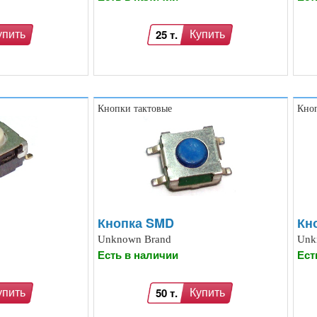
25 т.
упить
Купить
Кнопки тактовые
Кноп
Кнопка SMD
Кн
Unknown Brand
Unk
Есть в наличии
Ест
50 т.
упить
Купить