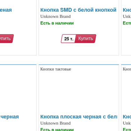
еная
Кнопка SMD с белой кнопкой
Кн
Unknown Brand
Unk
Есть в наличии
Ест
25 т.
упить
Купить
Кнопки тактовые
Кноп
 черная
Кнопка плоская черная с белым
Кн
Unknown Brand
Unk
Есть в наличии
Ест