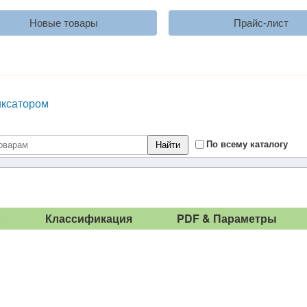
Новые товары
Прайс-лист
иксатором
По всему каталогу
ь
Классификация
PDF & Параметры