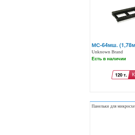
Контроллеры доступа по отпечатку
пальцев, RFID… (15)
Катушки Тесла, генераторы
высокого напряжения (9)
Модули микрофонные (14)
Модули для сетей Ethernet,
GSM (6)
Насосы водяные (16)
МС-64мш. (1,78м
Бесколлекторные двигатели (13)
Unknown Brand
Модули распознавания цвета (12)
Есть в наличии
Модули прочие (59)
Аналого-цифровые
преобразователи (АЦП, ADC
120 т.
К
модули) (0)
Принадлежности для 3D-
принтеров, 3D ручка (96)
Платы приводов двигателей (17)
FM-радио, MP3 (16)
Преобразователи уровней (5)
Панельки для микросх
Модули SD-карт (7)
Модули и датчики уровня воды (11)
Модули распознавания жестов (4)
Управление вентилятором и