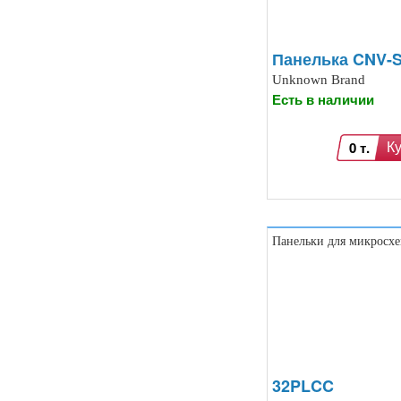
компьютером (13)
Платы для записи и
воспроизведения голоса (6)
Голосовые модули декодирования
Панелька CNV-S
речи DTMF (5)
Unknown Brand
Индукционные нагреватели (4)
Есть в наличии
Платы расширения Raspberry
(Shield) (4)
Модули MOSFET (13)
0 т.
К
Модули THYRISTOR (4)
Модули дистанционного
управления (3)
Преобразователи напряжения
(печатные платы, модули) (152)
Соленоиды (9)
Панельки для микросх
Дрон, квадрокоптер, беспилотник,
БПЛА (9)
Солнечные панели (3)
32PLCC