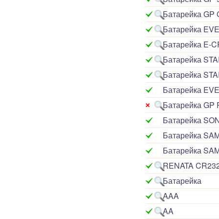
Часы реального времени (24)
Батарейка GP
Контроллеры доступа по отпечатку
пальцев, RFID… (15)
Батарейка EVE
Катушки Тесла, генераторы
высокого напряжения (9)
Батарейка E-C
Модули микрофонные (14)
Батарейка STA
Модули для сетей Ethernet,
GSM (6)
Батарейка STA
Насосы водяные (16)
Бесколлекторные двигатели (13)
Батарейка EV
Модули распознавания цвета (12)
Батарейка GP 
Модули прочие (59)
Аналого-цифровые
Батарейка SO
преобразователи (АЦП, ADC
Батарейка SAM
модули) (0)
Принадлежности для 3D-
Батарейка SAM
принтеров, 3D ручка (96)
Платы приводов двигателей (17)
RENATA CR23
FM-радио, MP3 (16)
Батарейка
Преобразователи уровней (5)
Модули SD-карт (7)
AAA
Модули и датчики уровня воды (11)
Модули распознавания жестов (4)
AA
Управление вентилятором и