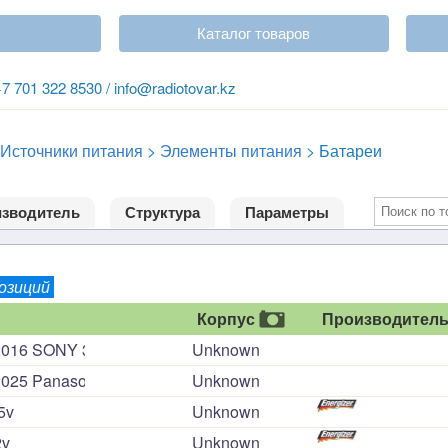
Каталог товаров
+7 701 322 8530 / info@radiotovar.kz
Источники питания
>
Элементы питания
>
Батареи
зводитель
Структура
Параметры
позиций
Корпус
Производител
016 SONY 3 volts
Unknown
25 Panasonic 3 volts
Unknown
5v
Unknown
2v
Unknown