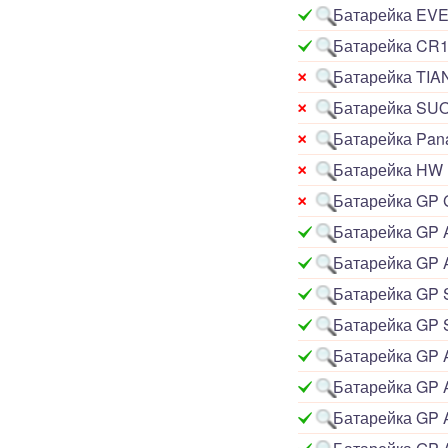
Батарейка EV
компьютером (13)
Платы для записи и
Батарейка CR
воспроизведения голоса (6)
Голосовые модули декодирования
Батарейка TIA
речи DTMF (5)
Батарейка SU
Индукционные нагреватели (4)
Платы расширения Raspberry
Батарейка Pan
(Shield) (4)
Батарейка HW 
Модули MOSFET (13)
Модули THYRISTOR (4)
Батарейка GP
Модули дистанционного
управления (3)
Батарейка GP 
Преобразователи напряжения
Батарейка GP 
(печатные платы, модули) (152)
Соленоиды (9)
Батарейка GP 
Дрон, квадрокоптер, беспилотник,
БПЛА (9)
Батарейка GP
Солнечные панели (3)
Батарейка GP
Батарейка GP 
Батарейка GP