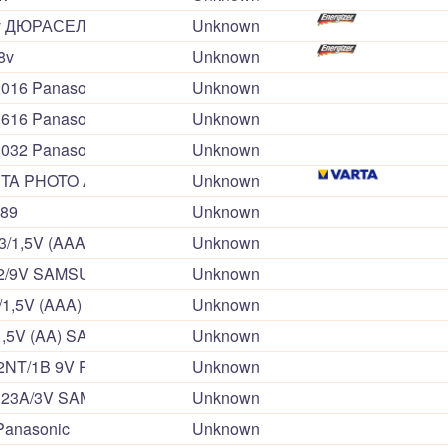
v ДЮРАСЕЛ
Unknown
8v
Unknown
16 Panasonic 3 volts
Unknown
16 Panasonic 3 volts
Unknown
32 Panasonic 3 volts
Unknown
TA PHOTO Alkaline AAA
Unknown
189
Unknown
03/1,5V (AAA) SAMSUNG PLEOMAX ALKALINE 2PL
Unknown
22/9V SAMSUNG PLEOMAX 1SW
Unknown
3/1,5V (AAA) SAMSUNG PLEOMAX 4SW
Unknown
/1,5V (AA) SAMSUNG PLEOMAX 4SW
Unknown
2NT/1B 9V Panasonic NEO
Unknown
123A/3V SAMSUNG POWER LITHIUM PHOTO 1PL
Unknown
Panasonic
Unknown