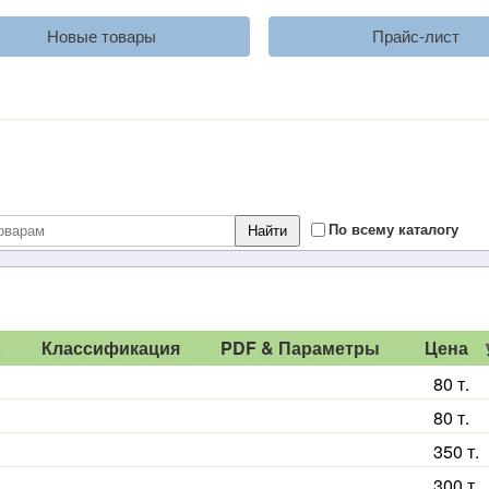
Новые товары
Прайс-лист
По всему каталогу
ь
Классификация
PDF & Параметры
Цена
80 т.
80 т.
350 т.
300 т.