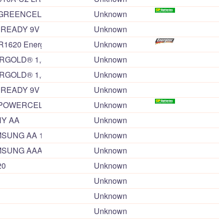
 GREENCELL 1604G-U1 6F22 9V
Unknown
READY 9V (в блистере)
Unknown
R1620 Energizer
Unknown
RGOLD® 1,5V R03P UM-4 (AAA) (цена продажи за пару)
Unknown
RGOLD® 1,5V R6P UM-? (AA) (цена продажи за пару)
Unknown
EREADY 9V
Unknown
POWERCELL R03 AAA 1,5V (цена за штуку)
Unknown
NY AA
Unknown
SUNG AA 1X2 (пара в блистере) ALK ???
Unknown
SUNG AAA 1X2 (пара в блистере) ALK ???
Unknown
20
Unknown
Unknown
Unknown
Unknown