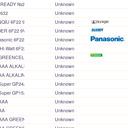
EREADY №216 6F22 9V
Unknown
1632
Unknown
NQIU 6F22 9V
Unknown
OER 6F22 9V
Unknown
asonic 6F22ND 9V
Unknown
Hi-Watt 6F22 9V
Unknown
 GREENCELL 1604G 6F22 9V
Unknown
AAA ALKALINE 4pcs/pack x 10 packs
Unknown
AA ALKALINE 4pcs/pack x 10 packs
Unknown
Super GP24AEB-2S2 ALKALINE 24A LR03 AAA
Unknown
 Super GP15AEBC-2S2 ALKALENE 15A LR6 AA
Unknown
 AAA
Unknown
AA
Unknown
 AAA GREENCELL 24G R03 1,5V
Unknown