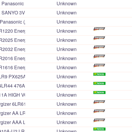
 Panasonic
Unknown
A SANYO 3V
Unknown
Panasonic (Дубликат)
Unknown
R1220 Energizer
Unknown
R2025 Energizer
Unknown
R2032 Energizer
Unknown
R2016 Energizer
Unknown
R1616 Energizer
Unknown
LR9 PX625A, V625U ALKALINE CELL 1,5V
Unknown
4LR44 476A-C1, A544, V4034PX, PX28A HIGH VOLTAGE 6V 
Unknown
 11A HIGH VOLTAGE 6V 10x16mm
Unknown
rgizer 6LR61 NO. 522 BP1 9V ALKALINE MAX™
Unknown
gizer AA LR6 NO. A91 B2
Unknown
rgizer AAA LR03 NO. A92 B2
Unknown
910A-U2 LR1 SUPER ALKALINE size N 1,5V
Unknown