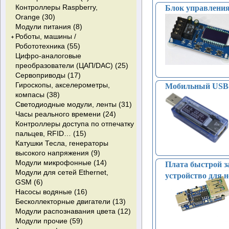
USB (14)
батарей (2)
N-Channel IGBT с диодом
термопары (24)
Контроллеры Raspberry,
Блок управлени
Кнопочные переключатели (11)
Коммутационные
+Zener-protected (1)
Датчики давления (11)
Orange (30)
контроллеры (3)
Quad NPN With built-in avalanche
Датчики тока, трансформаторы
Модули питания (8)
Преобразователи переменного
diode (0)
тока (0)
Роботы, машины /
тока в постоянный (243)
NPN/PNP Darlington с диодом (0)
Датчики лазерные (1)
Робототехника (55)
Драйверы для управления
Датчики оптические (6)
Цифро-аналоговые
Колеса, шасси, электродвигатели
затвором (4)
Датчики пламени - Датчики
преобразователи (ЦАП/DAC) (25)
(моторы) (34)
Контрольные цепи (9)
огня (7)
Сервоприводы (17)
Аксессуары для робототехники (9)
Коррекция коэффициента
Гироскопы, акселерометры,
Мобильный USB-т
мощности (PFC ) (2)
компасы (38)
LED драйверы (4)
Светодиодные модули, ленты (31)
Супервизоры питания (11)
Часы реального времени (24)
Контроллеры доступа по отпечатку
пальцев, RFID… (15)
Катушки Тесла, генераторы
высокого напряжения (9)
Модули микрофонные (14)
Плата быстрой з
Модули для сетей Ethernet,
устройство для но
GSM (6)
Насосы водяные (16)
Бесколлекторные двигатели (13)
Модули распознавания цвета (12)
Модули прочие (59)