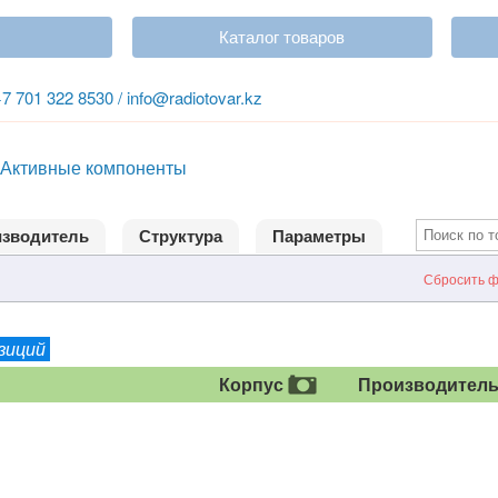
Каталог товаров
+7 701 322 8530 / info@radiotovar.kz
Активные компоненты
зводитель
Структура
Параметры
Сбросить ф
озиций
Корпус
Производител