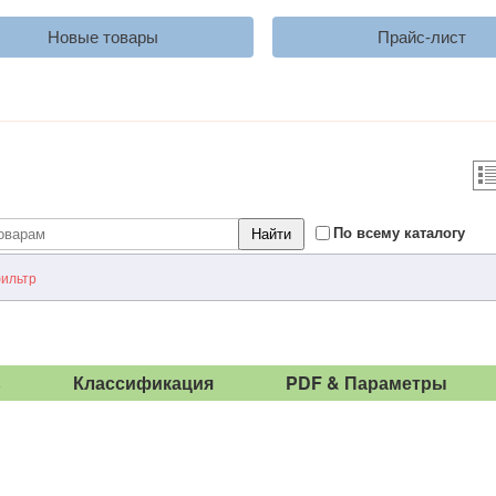
Новые товары
Прайс-лист
По всему каталогу
ильтр
ь
Классификация
PDF & Параметры