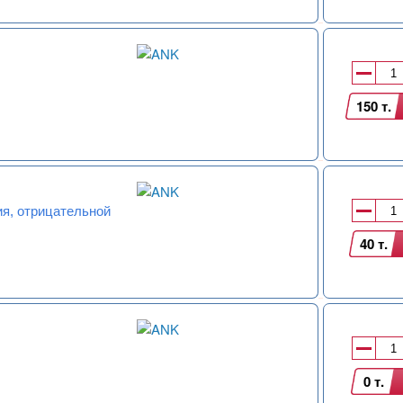
150 т.
я, отрицательной
40 т.
0 т.