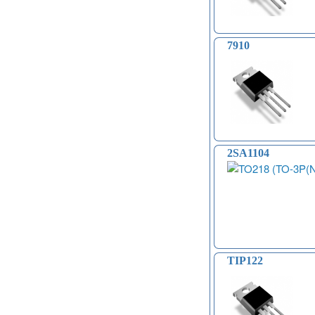
Модули распознавания жестов (4)
Управление вентилятором и
компьютером (13)
Платы для записи и
7910
воспроизведения голоса (6)
Голосовые модули декодирования
речи DTMF (5)
Индукционные нагреватели (4)
Платы расширения Raspberry
(Shield) (4)
Модули MOSFET (13)
Модули THYRISTOR (4)
2SA1104
Модули дистанционного
управления (3)
Преобразователи напряжения
(печатные платы, модули) (152)
Соленоиды (9)
Дрон, квадрокоптер, беспилотник,
БПЛА (9)
Солнечные панели (3)
TIP122