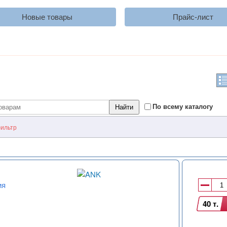
Новые товары
Прайс-лист
По всему каталогу
ильтр
ия
40 т.