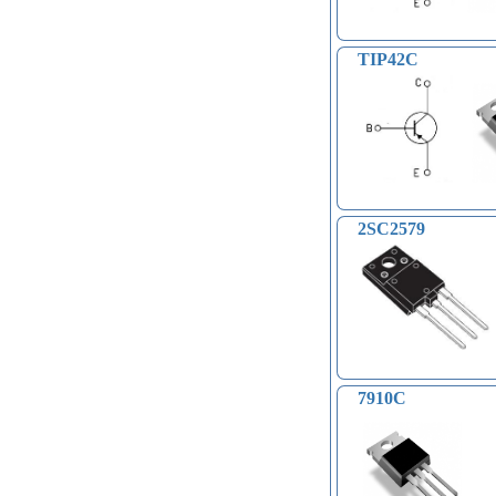
Светодиодные модули, ленты (31)
Часы реального времени (24)
TIP42C
Контроллеры доступа по отпечатку
пальцев, RFID… (15)
Катушки Тесла, генераторы
высокого напряжения (9)
Модули микрофонные (14)
Модули для сетей Ethernet,
GSM (6)
Насосы водяные (16)
2SC2579
Бесколлекторные двигатели (13)
Модули распознавания цвета (12)
Модули прочие (59)
Аналого-цифровые
преобразователи (АЦП, ADC
модули) (0)
Принадлежности для 3D-
принтеров, 3D ручка (96)
Платы приводов двигателей (17)
7910C
FM-радио, MP3 (16)
Преобразователи уровней (5)
Модули SD-карт (7)
Модули и датчики уровня воды (11)