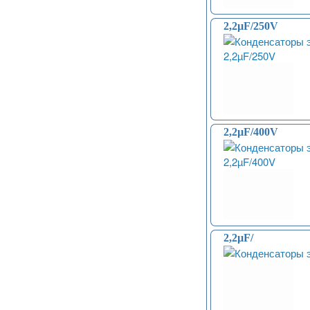
модули) (0)
Принадлежности для 3D-
2,2µF/250V
принтеров, 3D ручка (96)
Платы приводов двигателей (17)
FM-радио, MP3 (16)
Преобразователи уровней (5)
Модули SD-карт (7)
Модули и датчики уровня воды (11)
Модули распознавания жестов (4)
Управление вентилятором и
2,2µF/400V
компьютером (13)
Платы для записи и
воспроизведения голоса (6)
Голосовые модули декодирования
речи DTMF (5)
Индукционные нагреватели (4)
Платы расширения Raspberry
(Shield) (4)
2,2µF/
Модули MOSFET (13)
Модули THYRISTOR (4)
Модули дистанционного
управления (3)
Преобразователи напряжения