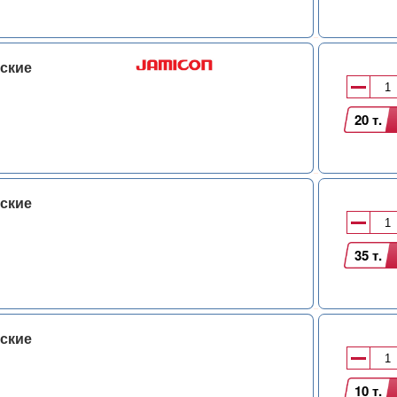
ские
20 т.
ские
35 т.
ские
10 т.