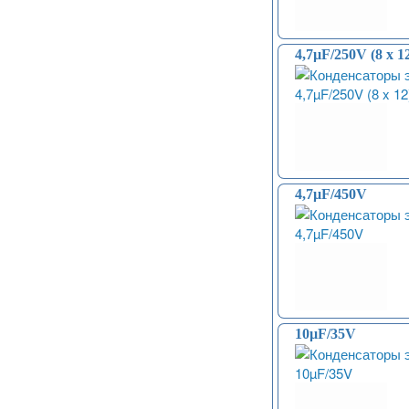
4,7µF/250V (8 x 1
4,7µF/450V
10µF/35V