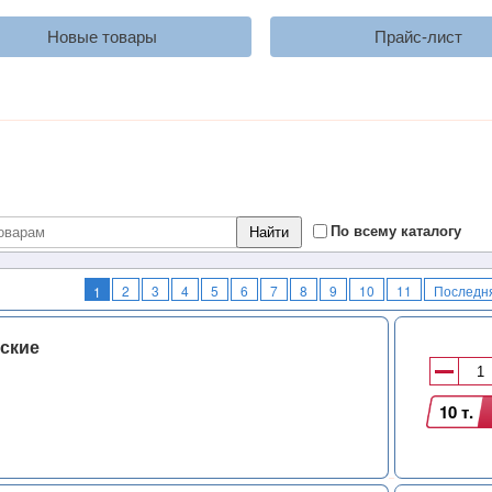
Новые товары
Прайс-лист
По всему каталогу
2
3
4
5
6
7
8
9
10
11
Последн
1
ские
10 т.