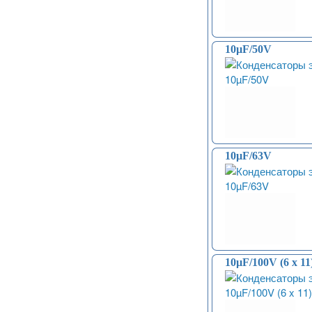
10µF/50V
10µF/63V
10µF/100V (6 x 11