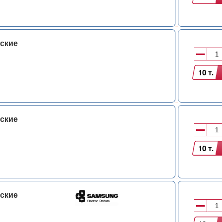
ские
10 т.
ские
10 т.
ские