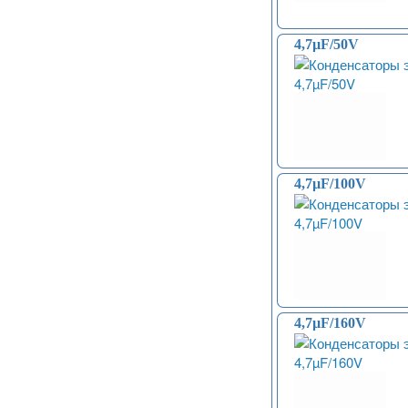
(печатные платы, модули) (152)
Соленоиды (9)
Дрон, квадрокоптер, беспилотник,
4,7µF/50V
БПЛА (9)
Солнечные панели (3)
4,7µF/100V
4,7µF/160V