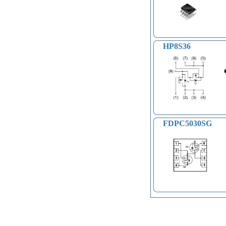
воспроизведения голоса (6)
Голосовые модули декодирования
речи DTMF (5)
Индукционные нагреватели (4)
HP8S36
Платы расширения Raspberry
(Shield) (4)
Модули MOSFET (13)
Модули THYRISTOR (4)
Модули дистанционного
управления (3)
Преобразователи напряжения
(печатные платы, модули) (152)
FDPC5030SG
Соленоиды (9)
Дрон, квадрокоптер, беспилотник,
БПЛА (9)
Солнечные панели (3)