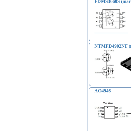
FDMS3660S (mar
пальцев, RFID… (15)
Катушки Тесла, генераторы
высокого напряжения (9)
Модули микрофонные (14)
Модули для сетей Ethernet,
GSM (6)
Насосы водяные (16)
Бесколлекторные двигатели (13)
NTMFD4902NF (m
Модули распознавания цвета (12)
Модули прочие (59)
Аналого-цифровые
преобразователи (АЦП, ADC
модули) (0)
Принадлежности для 3D-
принтеров, 3D ручка (96)
Платы приводов двигателей (17)
AO4946
FM-радио, MP3 (16)
Преобразователи уровней (5)
Модули SD-карт (7)
Модули и датчики уровня воды (11)
Модули распознавания жестов (4)
Управление вентилятором и
компьютером (13)
Платы для записи и