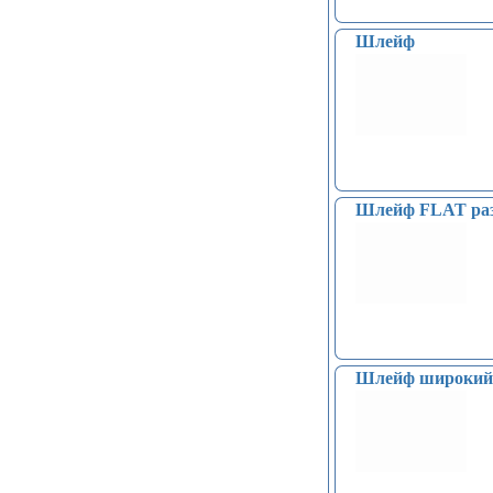
(Shield) (4)
Модули MOSFET (13)
Шлейф
Модули THYRISTOR (4)
Модули дистанционного
управления (3)
Преобразователи напряжения
(печатные платы, модули) (152)
Соленоиды (9)
Дрон, квадрокоптер, беспилотник,
БПЛА (9)
Шлейф FLAT ра
Солнечные панели (3)
Шлейф широкий