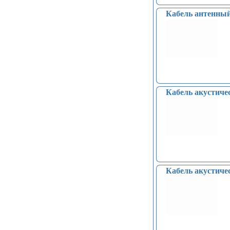
GSM (6)
Насосы водяные (16)
Кабель антенный
Бесколлекторные двигатели (13)
Модули распознавания цвета (12)
Модули прочие (59)
Аналого-цифровые
преобразователи (АЦП, ADC
модули) (0)
Принадлежности для 3D-
принтеров, 3D ручка (96)
Кабель акустиче
Платы приводов двигателей (17)
FM-радио, MP3 (16)
Преобразователи уровней (5)
Модули SD-карт (7)
Модули и датчики уровня воды (11)
Модули распознавания жестов (4)
Управление вентилятором и
компьютером (13)
Кабель акустиче
Платы для записи и
воспроизведения голоса (6)
Голосовые модули декодирования
речи DTMF (5)
Индукционные нагреватели (4)
Платы расширения Raspberry