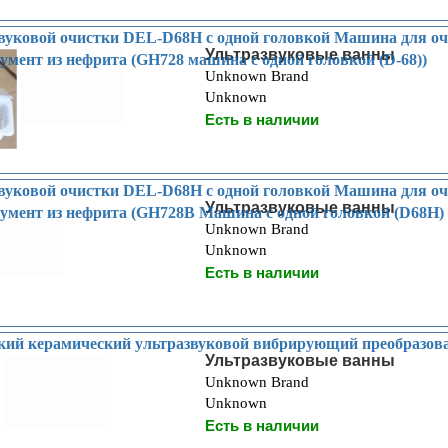
уковой очистки DEL-D68H с одной головкой Машина для оч
Ультразвуковые ванны
умент из нефрита (GH728 машина с одной головкой (D-68))
Unknown Brand
Unknown
Есть в наличии
уковой очистки DEL-D68H с одной головкой Машина для оч
Ультразвуковые ванны
умент из нефрита (GH728B Машина с одной головкой (D68H)
Unknown Brand
Unknown
Есть в наличии
кий керамический ультразвуковой вибрирующий преобразов
Ультразвуковые ванны
Unknown Brand
Unknown
Есть в наличии