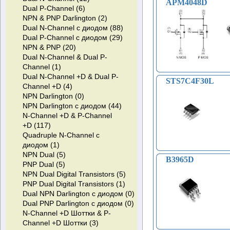
преобразователи (АЦП) (10)
Сумматоры (2)
APM4048D
PNP Darlington с диодом (78)
Модули IGBT (32)
Dual P-Channel (6)
ИС для управления
Регистры-защелки (28)
NPN Digital Transistors (63)
NPN & PNP Darlington (2)
питанием (2319)
Буферы (49)
PNP Digital Transistors (28)
Dual N-Channel с диодом (88)
Интерфейсные ИС (44)
Таймеры программируемые (2)
DC-DC конвертеры (33)
PNP RF (1)
Dual P-Channel с диодом (29)
ИС для обработки звука (752)
Регуляторы напряжения
ИС интерфейса RS-422/RS-
NPN & PNP (20)
Микросхемы прочие (10775)
(импульсные) (27)
485 (29)
УМЗЧ (749)
Dual N-Channel & Dual P-
Коммутационные ИС (3)
Стабилизаторы тока (0)
Интерфейс-кодеки (1)
ИС ЦАП для аудиосигналов (3)
Channel (1)
Преобразователи
Цифровые изоляторы (9)
ИС переключателя
Dual N-Channel +D & Dual P-
напряжения (1)
ИС для интерфейса CAN (5)
электропитания-электросеть,
STS7C4F30L
Channel +D (4)
Регуляторы,
локальная сеть (1)
NPN Darlington (0)
стабилизаторы (1218)
Коммутаторы аналоговые (2)
NPN Darlington с диодом (44)
ШИМ-Контроллеры (533)
N-Channel +D & P-Channel
Специальные микросхемы (1)
+D (117)
Бандгап Видлара (1)
Quadruple N-Channel с
Бандгап Брокау (0)
диодом (1)
Main Power Supply Controller
NPN Dual (5)
(SMPS) (58)
B3965D
PNP Dual (5)
Линейные регуляторы (94)
NPN Dual Digital Transistors (5)
Мониторы тока (6)
PNP Dual Digital Transistors (1)
LDO регуляторы
Dual NPN Darlington с диодом (0)
напряжения (65)
Dual PNP Darlington с диодом (0)
LDO контроллеры
N-Channel +D Шоттки & P-
напряжения (4)
Channel +D Шоттки (3)
Управление питанием от