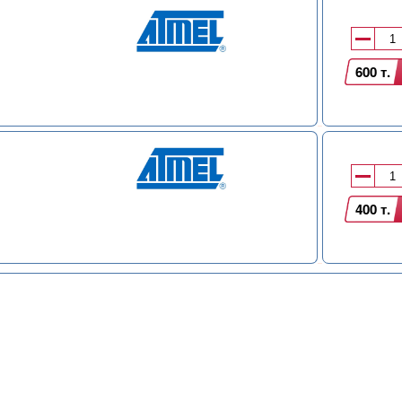
ы
600 т.
ы
400 т.