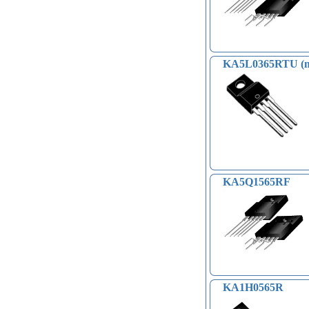
KA5L0365RTU (m
KA5Q1565RF
KA1H0565R