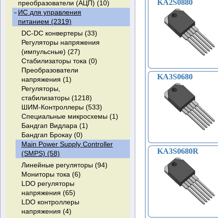
KA2S0880
преобразователи (АЦП) (10)
Сумматоры (2)
ИС для управления
Регистры-защелки (28)
питанием (2319)
Буферы (49)
Таймеры программируемые (2)
DC-DC конвертеры (33)
Регуляторы напряжения
(импульсные) (27)
Стабилизаторы тока (0)
Преобразователи
KA3S0680
напряжения (1)
Регуляторы,
стабилизаторы (1218)
ШИМ-Контроллеры (533)
Специальные микросхемы (1)
Бандгап Видлара (1)
Бандгап Брокау (0)
Main Power Supply Controller
KA3S0680R
(SMPS) (58)
Линейные регуляторы (94)
Мониторы тока (6)
LDO регуляторы
напряжения (65)
LDO контроллеры
напряжения (4)