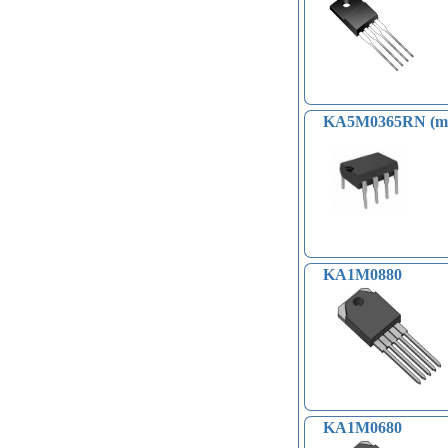
KA5M0365RN (ma
KA1M0880
KA1M0680