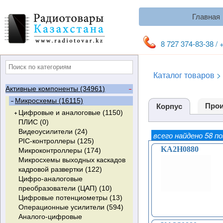
Главная
8 727 374-83-38 / 
Каталог товаров
>
Активные компоненты (34961)
Микросхемы (16115)
Прои
Корпус
Цифровые и аналоговые (1150)
ПЛИС (0)
Стандартная логика (189)
Видеоусилители (24)
Мультиплексоры (92)
всего найдено 58 п
PIC-контроллеры (125)
Триггеры (135)
KA2H0880
Микроконтроллеры (174)
Компараторы (111)
RS-Триггеры (3)
Микросхемы выходных каскадов
Счетчики (58)
D-Триггеры (51)
кадровой развертки (122)
Мультивибраторы (37)
T-Триггеры (0)
Цифро-аналоговые
ФАПЧ (8)
JK-Триггеры (14)
преобразователи (ЦАП) (10)
Дешифраторы (12)
Триггеры Шмитта (67)
Цифровые потенциометры (13)
Регистры сдвига (84)
Операционные усилители (594)
Инвертеры (62)
Аналого-цифровые
Одновибраторы (13)