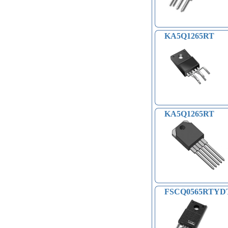
БПЛА (9)
Солнечные панели (3)
KA5Q1265RT
KA5Q1265RT
FSCQ0565RTYD