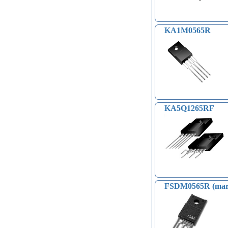
принтеров, 3D ручка (96)
Платы приводов двигателей (17)
FM-радио, MP3 (16)
Преобразователи уровней (5)
KA1M0565R
Модули SD-карт (7)
Модули и датчики уровня воды (11)
Модули распознавания жестов (4)
Управление вентилятором и
компьютером (13)
Платы для записи и
воспроизведения голоса (6)
Голосовые модули декодирования
KA5Q1265RF
речи DTMF (5)
Индукционные нагреватели (4)
Платы расширения Raspberry
(Shield) (4)
Модули MOSFET (13)
Модули THYRISTOR (4)
Модули дистанционного
управления (3)
FSDM0565R (mar
Преобразователи напряжения
(печатные платы, модули) (152)
Соленоиды (9)
Дрон, квадрокоптер, беспилотник,