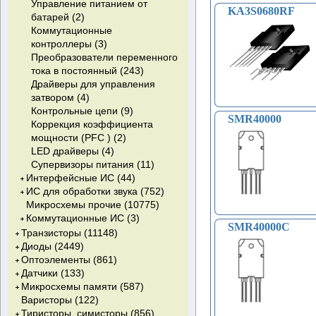
Управление питанием от
KA3S0680RF
батарей (2)
Коммутационные
контроллеры (3)
Преобразователи переменного
тока в постоянный (243)
Драйверы для управления
затвором (4)
Контрольные цепи (9)
SMR40000
Коррекция коэффициента
мощности (PFC ) (2)
LED драйверы (4)
Супервизоры питания (11)
Интерфейсные ИС (44)
ИС для обработки звука (752)
ИС интерфейса RS-422/RS-
Микросхемы прочие (10775)
485 (29)
УМЗЧ (749)
Коммутационные ИС (3)
Интерфейс-кодеки (1)
ИС ЦАП для аудиосигналов (3)
SMR40000C
Цифровые изоляторы (9)
ИС переключателя
Транзисторы (11148)
ИС для интерфейса CAN (5)
электропитания-электросеть,
Диоды (2449)
Биполярные транзисторы
локальная сеть (1)
Оптоэлементы (861)
(BJT) (3996)
Диоды выпрямительные (65)
Коммутаторы аналоговые (2)
Датчики (133)
Полевые транзисторы
Диоды Шоттки (722)
Светодиоды (150)
NPN (2391)
Микросхемы памяти (587)
(MOSFET) (5575)
Диоды быстрые (197)
ИК-диоды (0)
Датчики Холла (76)
NPN с диодом (79)
Варисторы (122)
Биполярные с изолированным
Диоды супербыстрые (415)
Оптроны (565)
Датчики температуры
RAM (2)
PNP (1077)
N-Channel (обработка) (123)
Датчик Холла (цифровой) (55)
Тиристоры, симисторы (856)
затвором (IGBT) (800)
Диоды ультрабыстрые (326)
Оптореле (63)
цифровые (13)
HIBRID (155)
PNP с диодом (5)
N-Channel с диодом (4794)
Оптроны диодные (1)
Датчик Холла (аналоговый) (16)