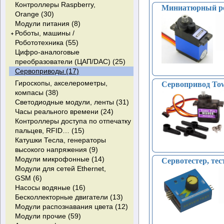
USB (14)
батарей (2)
N-Channel IGBT с диодом
Контроллеры Raspberry,
термопары (24)
Миниатюрный робо
Кнопочные переключатели (11)
Коммутационные
+Zener-protected (1)
Orange (30)
Датчики давления (11)
контроллеры (3)
Quad NPN With built-in avalanche
Модули питания (8)
Датчики тока, трансформаторы
Преобразователи переменного
diode (0)
Роботы, машины /
тока (0)
тока в постоянный (243)
NPN/PNP Darlington с диодом (0)
Робототехника (55)
Датчики лазерные (1)
Драйверы для управления
Цифро-аналоговые
Датчики оптические (6)
Колеса, шасси, электродвигатели
затвором (4)
преобразователи (ЦАП/DAC) (25)
Датчики пламени - Датчики
(моторы) (34)
Контрольные цепи (9)
Сервоприводы (17)
огня (7)
Аксессуары для робототехники (9)
Коррекция коэффициента
Гироскопы, акселерометры,
Сервопривод Tow
мощности (PFC ) (2)
компасы (38)
LED драйверы (4)
Светодиодные модули, ленты (31)
Супервизоры питания (11)
Часы реального времени (24)
Контроллеры доступа по отпечатку
пальцев, RFID… (15)
Катушки Тесла, генераторы
высокого напряжения (9)
Модули микрофонные (14)
Сервотестер, те
Модули для сетей Ethernet,
GSM (6)
Насосы водяные (16)
Бесколлекторные двигатели (13)
Модули распознавания цвета (12)
Модули прочие (59)