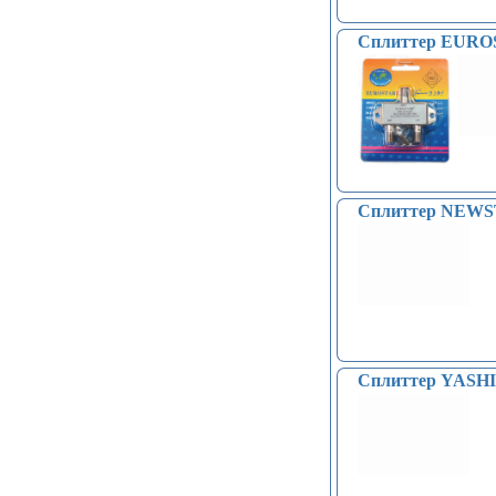
Голосовые модули декодирования
речи DTMF (5)
Сплиттер EUROS
Индукционные нагреватели (4)
Платы расширения Raspberry
(Shield) (4)
Модули MOSFET (13)
Модули THYRISTOR (4)
Модули дистанционного
управления (3)
Преобразователи напряжения
Сплиттер NEWS
(печатные платы, модули) (152)
Соленоиды (9)
Дрон, квадрокоптер, беспилотник,
БПЛА (9)
Солнечные панели (3)
Сплиттер YASH