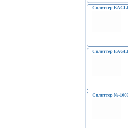
Катушки Тесла, генераторы
высокого напряжения (9)
Сплиттер EAGL
Модули микрофонные (14)
Модули для сетей Ethernet,
GSM (6)
Насосы водяные (16)
Бесколлекторные двигатели (13)
Модули распознавания цвета (12)
Модули прочие (59)
Аналого-цифровые
Сплиттер EAGL
преобразователи (АЦП, ADC
модули) (0)
Принадлежности для 3D-
принтеров, 3D ручка (96)
Платы приводов двигателей (17)
FM-радио, MP3 (16)
Преобразователи уровней (5)
Модули SD-карт (7)
Сплиттер №-100
Модули и датчики уровня воды (11)
Модули распознавания жестов (4)
Управление вентилятором и
компьютером (13)
Платы для записи и
воспроизведения голоса (6)