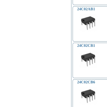
Преобразователи уровней (5)
Модули SD-карт (7)
24C02AB1
Модули и датчики уровня воды (11)
Модули распознавания жестов (4)
Управление вентилятором и
компьютером (13)
Платы для записи и
воспроизведения голоса (6)
Голосовые модули декодирования
речи DTMF (5)
24C02CB1
Индукционные нагреватели (4)
Платы расширения Raspberry
(Shield) (4)
Модули MOSFET (13)
Модули THYRISTOR (4)
Модули дистанционного
управления (3)
Преобразователи напряжения
24C02CB6
(печатные платы, модули) (152)
Соленоиды (9)
Дрон, квадрокоптер, беспилотник,
БПЛА (9)
Солнечные панели (3)