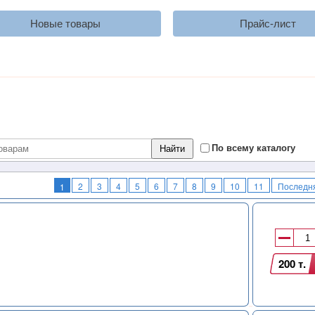
Новые товары
Прайс-лист
По всему каталогу
2
3
4
5
6
7
8
9
10
11
Последн
1
200 т.