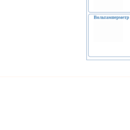
Вольтамперметр