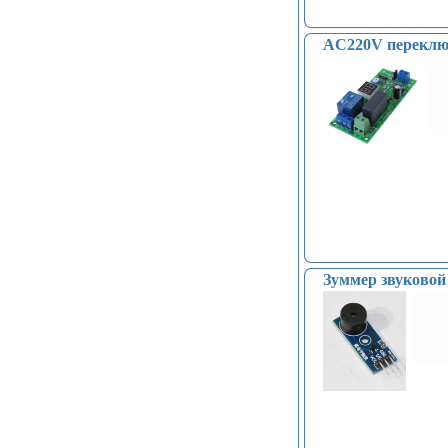
AC220V переключ
Зуммер звуков