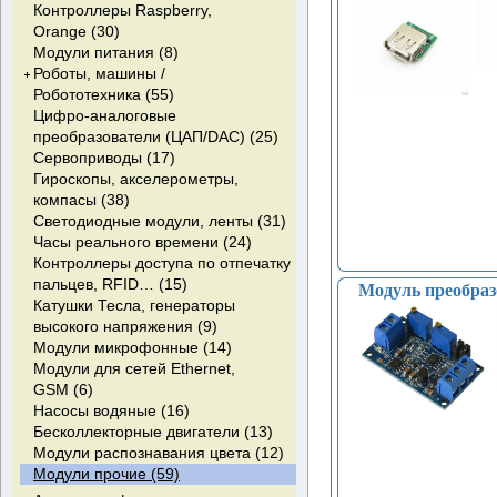
USB (14)
батарей (2)
N-Channel IGBT с диодом
Контроллеры Raspberry,
термопары (24)
Кнопочные переключатели (11)
Коммутационные
+Zener-protected (1)
Orange (30)
Датчики давления (11)
контроллеры (3)
Quad NPN With built-in avalanche
Модули питания (8)
Датчики тока, трансформаторы
Преобразователи переменного
diode (0)
Роботы, машины /
тока (0)
тока в постоянный (243)
NPN/PNP Darlington с диодом (0)
Робототехника (55)
Датчики лазерные (1)
Драйверы для управления
Цифро-аналоговые
Датчики оптические (6)
Колеса, шасси, электродвигатели
затвором (4)
преобразователи (ЦАП/DAC) (25)
Датчики пламени - Датчики
(моторы) (34)
Контрольные цепи (9)
Сервоприводы (17)
огня (7)
Аксессуары для робототехники (9)
Коррекция коэффициента
Гироскопы, акселерометры,
мощности (PFC ) (2)
компасы (38)
LED драйверы (4)
Светодиодные модули, ленты (31)
Супервизоры питания (11)
Часы реального времени (24)
Контроллеры доступа по отпечатку
пальцев, RFID… (15)
Модуль преобраз
Катушки Тесла, генераторы
высокого напряжения (9)
Модули микрофонные (14)
Модули для сетей Ethernet,
GSM (6)
Насосы водяные (16)
Бесколлекторные двигатели (13)
Модули распознавания цвета (12)
Модули прочие (59)