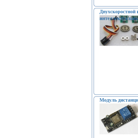
Двухскоростной 
интеллектуальн
Модуль дистанци