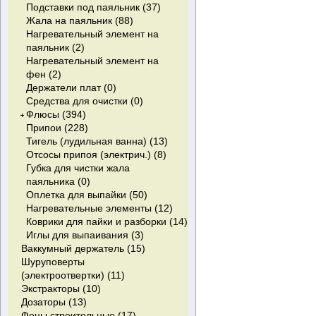
батарей (2)
N-Channel IGBT с диодом
Подставки под паяльник (37)
Коммутационные
+Zener-protected (1)
Жала на паяльник (88)
контроллеры (3)
Quad NPN With built-in avalanche
Нагревательный элемент на
Преобразователи переменного
diode (0)
паяльник (2)
тока в постоянный (243)
NPN/PNP Darlington с диодом (0)
Нагревательный элемент на
Драйверы для управления
фен (2)
затвором (4)
Держатели плат (0)
Контрольные цепи (9)
Средства для очистки (0)
Коррекция коэффициента
Флюсы (394)
мощности (PFC ) (2)
Припои (228)
Флюс жидкий (184)
LED драйверы (4)
Тигель (лудильная ванна) (13)
Флюс пастообразный (47)
Супервизоры питания (11)
Отсосы припоя (электрич.) (8)
Флюс гелеобразный (107)
Губка для чистки жала
Флюс порошковый (14)
паяльника (0)
Флюсы твердые (40)
Оплетка для выпайки (50)
Нагревательные элементы (12)
Коврики для пайки и разборки (14)
Иглы для выпаивания (3)
Ваккумный держатель (15)
Шуруповерты
(электроотвертки) (11)
Экстракторы (10)
Дозаторы (13)
Фены строительные (17)