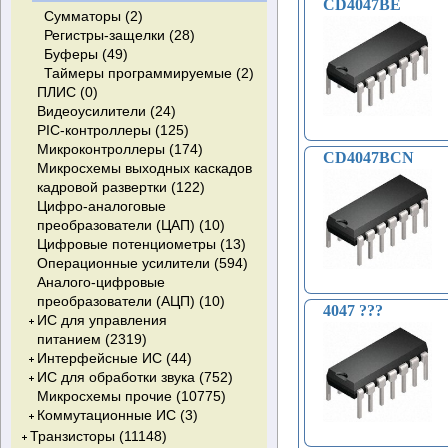
CD4047BE
Сумматоры (2)
Регистры-защелки (28)
Буферы (49)
Таймеры программируемые (2)
ПЛИС (0)
Видеоусилители (24)
PIC-контроллеры (125)
Микроконтроллеры (174)
CD4047BCN
Микросхемы выходных каскадов
кадровой развертки (122)
Цифро-аналоговые
преобразователи (ЦАП) (10)
Цифровые потенциометры (13)
Операционные усилители (594)
Аналого-цифровые
преобразователи (АЦП) (10)
4047 ???
ИС для управления
питанием (2319)
Интерфейсные ИС (44)
DC-DC конвертеры (33)
ИС для обработки звука (752)
Регуляторы напряжения
ИС интерфейса RS-422/RS-
Микросхемы прочие (10775)
(импульсные) (27)
485 (29)
УМЗЧ (749)
Коммутационные ИС (3)
Стабилизаторы тока (0)
Интерфейс-кодеки (1)
ИС ЦАП для аудиосигналов (3)
Преобразователи
Цифровые изоляторы (9)
ИС переключателя
Транзисторы (11148)