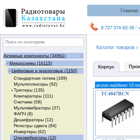
Главная
8 727 374-83-38 / 
Каталог товаров
>
Активные компоненты (34961)
Микросхемы (16115)
Прои
Корпус
Цифровые и аналоговые (1150)
Стандартная логика (189)
Мультиплексоры (92)
всего найдено 13 п
Триггеры (135)
TC4047BCN
Компараторы (111)
RS-Триггеры (3)
Счетчики (58)
D-Триггеры (51)
Мультивибраторы (37)
T-Триггеры (0)
ФАПЧ (8)
JK-Триггеры (14)
Дешифраторы (12)
Триггеры Шмитта (67)
Регистры сдвига (84)
Инвертеры (62)
Одновибраторы (13)