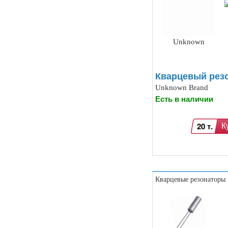
речи DTMF (5)
Индукционные нагреватели (4)
Платы расширения Raspberry
(Shield) (4)
Unknown
Модули MOSFET (13)
Модули THYRISTOR (4)
Модули дистанционного
управления (3)
Кварцевый рез
Преобразователи напряжения
Unknown Brand
(печатные платы, модули) (152)
Есть в наличии
Соленоиды (9)
Дрон, квадрокоптер, беспилотник,
БПЛА (9)
20 т.
К
Солнечные панели (3)
Кварцевые резонаторы