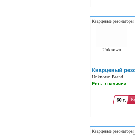
высокого напряжения (9)
Модули микрофонные (14)
Модули для сетей Ethernet,
GSM (6)
Кварцевые резонаторы
Насосы водяные (16)
Бесколлекторные двигатели (13)
Модули распознавания цвета (12)
Модули прочие (59)
Аналого-цифровые
Unknown
преобразователи (АЦП, ADC
модули) (0)
Принадлежности для 3D-
Кварцевый резо
принтеров, 3D ручка (96)
Платы приводов двигателей (17)
Unknown Brand
FM-радио, MP3 (16)
Есть в наличии
Преобразователи уровней (5)
Модули SD-карт (7)
Модули и датчики уровня воды (11)
60 т.
К
Модули распознавания жестов (4)
Управление вентилятором и
компьютером (13)
Платы для записи и
воспроизведения голоса (6)
Кварцевые резонаторы
Голосовые модули декодирования