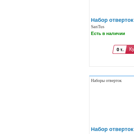
Модули MOSFET (13)
Модули THYRISTOR (4)
Модули дистанционного
Набор отверток 
управления (3)
Преобразователи напряжения
SanTus
(печатные платы, модули) (152)
Есть в наличии
Соленоиды (9)
Дрон, квадрокоптер, беспилотник,
БПЛА (9)
0 т.
К
Солнечные панели (3)
Наборы отверток
Набор отверток 