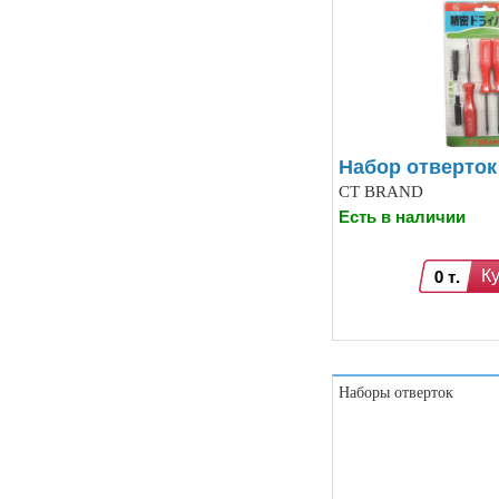
Бесколлекторные двигатели (13)
Модули распознавания цвета (12)
Модули прочие (59)
Аналого-цифровые
преобразователи (АЦП, ADC
модули) (0)
Принадлежности для 3D-
Набор отверток
принтеров, 3D ручка (96)
Платы приводов двигателей (17)
CT BRAND
FM-радио, MP3 (16)
Есть в наличии
Преобразователи уровней (5)
Модули SD-карт (7)
Модули и датчики уровня воды (11)
0 т.
К
Модули распознавания жестов (4)
Управление вентилятором и
компьютером (13)
Платы для записи и
воспроизведения голоса (6)
Наборы отверток
Голосовые модули декодирования
речи DTMF (5)
Индукционные нагреватели (4)
Платы расширения Raspberry
(Shield) (4)