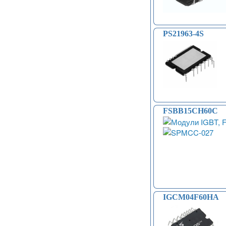
Индукционные нагреватели (4)
Платы расширения Raspberry
(Shield) (4)
PS21963-4S
Модули MOSFET (13)
Модули THYRISTOR (4)
Модули дистанционного
управления (3)
Преобразователи напряжения
(печатные платы, модули) (152)
Соленоиды (9)
Дрон, квадрокоптер, беспилотник,
БПЛА (9)
FSBB15CH60C
Солнечные панели (3)
IGCM04F60HA