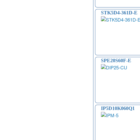
STK5D4-361D-E
SPE20S60F-E
IP5D10K060Q1