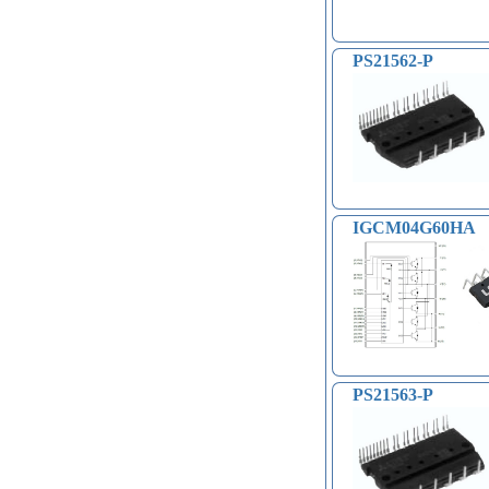
Модули микрофонные (14)
Модули для сетей Ethernet,
GSM (6)
PS21562-P
Насосы водяные (16)
Бесколлекторные двигатели (13)
Модули распознавания цвета (12)
Модули прочие (59)
Аналого-цифровые
преобразователи (АЦП, ADC
модули) (0)
Принадлежности для 3D-
IGCM04G60HA
принтеров, 3D ручка (96)
Платы приводов двигателей (17)
FM-радио, MP3 (16)
Преобразователи уровней (5)
Модули SD-карт (7)
Модули и датчики уровня воды (11)
Модули распознавания жестов (4)
Управление вентилятором и
PS21563-P
компьютером (13)
Платы для записи и
воспроизведения голоса (6)
Голосовые модули декодирования
речи DTMF (5)