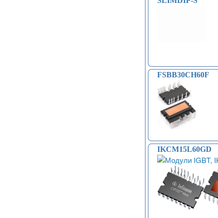
SLIMDIP-S
FSBB30CH60F
IKCM15L60GD