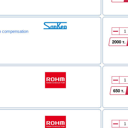
-in compensation
2000 т.
650 т.