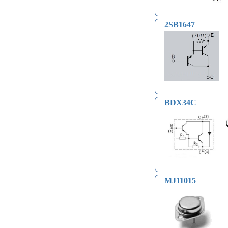
Модули распознавания жестов (4)
Управление вентилятором и
компьютером (13)
2SB1647
Платы для записи и
воспроизведения голоса (6)
Голосовые модули декодирования
речи DTMF (5)
Индукционные нагреватели (4)
Платы расширения Raspberry
(Shield) (4)
Модули MOSFET (13)
BDX34C
Модули THYRISTOR (4)
Модули дистанционного
управления (3)
Преобразователи напряжения
(печатные платы, модули) (152)
Соленоиды (9)
Дрон, квадрокоптер, беспилотник,
БПЛА (9)
MJ11015
Солнечные панели (3)