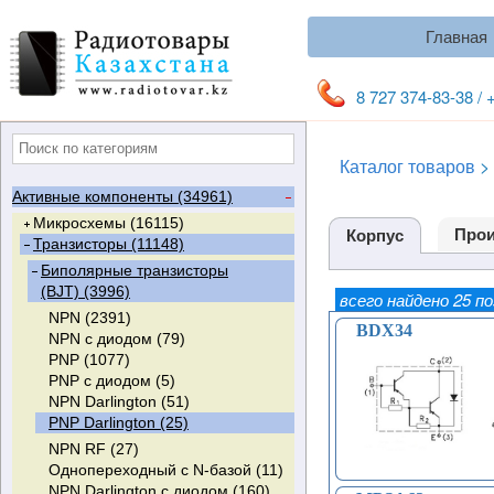
Главная
8 727 374-83-38 / 
Каталог товаров
>
Активные компоненты (34961)
Микросхемы (16115)
Прои
Корпус
Транзисторы (11148)
Цифровые и аналоговые (1150)
ПЛИС (0)
Стандартная логика (189)
Биполярные транзисторы
Видеоусилители (24)
Мультиплексоры (92)
(BJT) (3996)
всего найдено 25 п
PIC-контроллеры (125)
Триггеры (135)
NPN (2391)
Микроконтроллеры (174)
Компараторы (111)
RS-Триггеры (3)
BDX34
NPN с диодом (79)
Микросхемы выходных каскадов
Счетчики (58)
D-Триггеры (51)
PNP (1077)
кадровой развертки (122)
Мультивибраторы (37)
T-Триггеры (0)
PNP с диодом (5)
Цифро-аналоговые
ФАПЧ (8)
JK-Триггеры (14)
NPN Darlington (51)
преобразователи (ЦАП) (10)
Дешифраторы (12)
Триггеры Шмитта (67)
PNP Darlington (25)
Цифровые потенциометры (13)
Регистры сдвига (84)
NPN RF (27)
Операционные усилители (594)
Инвертеры (62)
Однопереходный с N-базой (11)
Аналого-цифровые
Одновибраторы (13)
NPN Darlington с диодом (160)