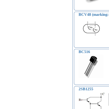
BCV48 (marking:
BC516
2SB1255