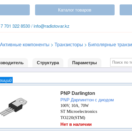
Каталог товаров
+7 701 322 8530 / info@radiotovar.kz
Активные компоненты
>
Транзисторы
>
Биполярные транзи
зводитель
Структура
Параметры
озиций
PNP Darlington
PNP Дарлингтон с диодом
100V, 10A, 70W
ST Microelectronics
TO220(STM)
Нет в наличии