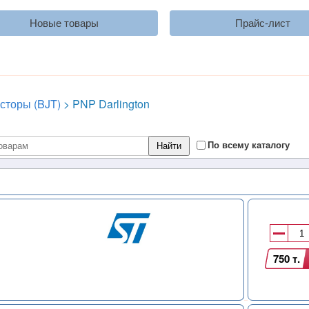
Новые товары
Прайс-лист
сторы (BJT)
>
PNP Darlington
По всему каталогу
750 т.