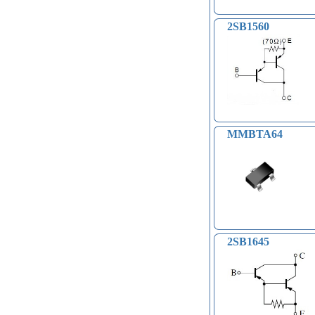
компасы (38)
Светодиодные модули, ленты (31)
2SB1560
Часы реального времени (24)
Контроллеры доступа по отпечатку
пальцев, RFID… (15)
Катушки Тесла, генераторы
высокого напряжения (9)
Модули микрофонные (14)
Модули для сетей Ethernet,
GSM (6)
MMBTA64
Насосы водяные (16)
Бесколлекторные двигатели (13)
Модули распознавания цвета (12)
Модули прочие (59)
Аналого-цифровые
преобразователи (АЦП, ADC
модули) (0)
Принадлежности для 3D-
2SB1645
принтеров, 3D ручка (96)
Платы приводов двигателей (17)
FM-радио, MP3 (16)
Преобразователи уровней (5)
Модули SD-карт (7)
Модули и датчики уровня воды (11)