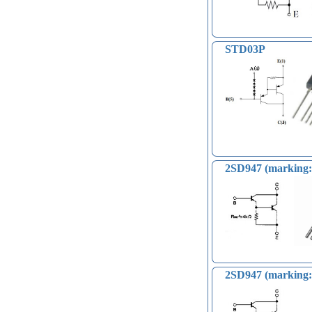
STD03P
2SD947 (marking:
2SD947 (marking