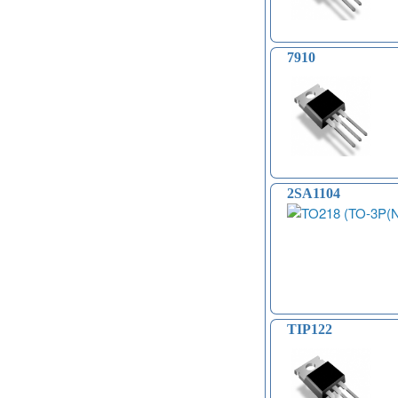
Модули распознавания жестов (4)
Управление вентилятором и
компьютером (13)
Платы для записи и
7910
воспроизведения голоса (6)
Голосовые модули декодирования
речи DTMF (5)
Индукционные нагреватели (4)
Платы расширения Raspberry
(Shield) (4)
Модули MOSFET (13)
Модули THYRISTOR (4)
2SA1104
Модули дистанционного
управления (3)
Преобразователи напряжения
(печатные платы, модули) (152)
Соленоиды (9)
Дрон, квадрокоптер, беспилотник,
БПЛА (9)
Солнечные панели (3)
TIP122