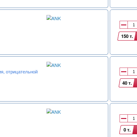
150 т.
я, отрицательной
40 т.
0 т.