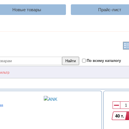
Новые товары
Прайс-лист
По всему каталогу
ильтр
ия
40 т.