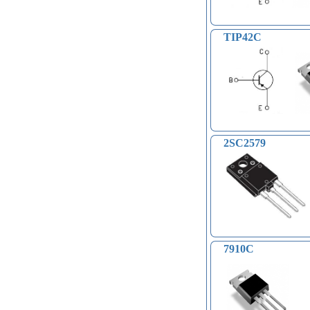
Светодиодные модули, ленты (31)
Часы реального времени (24)
TIP42C
Контроллеры доступа по отпечатку
пальцев, RFID… (15)
Катушки Тесла, генераторы
высокого напряжения (9)
Модули микрофонные (14)
Модули для сетей Ethernet,
GSM (6)
Насосы водяные (16)
2SC2579
Бесколлекторные двигатели (13)
Модули распознавания цвета (12)
Модули прочие (59)
Аналого-цифровые
преобразователи (АЦП, ADC
модули) (0)
Принадлежности для 3D-
принтеров, 3D ручка (96)
Платы приводов двигателей (17)
7910C
FM-радио, MP3 (16)
Преобразователи уровней (5)
Модули SD-карт (7)
Модули и датчики уровня воды (11)