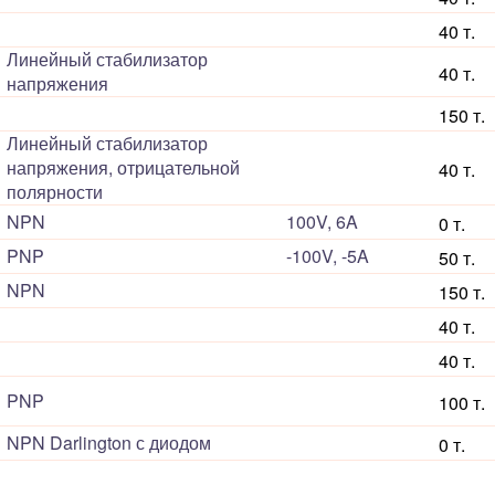
40 т.
Линейный стабилизатор
40 т.
напряжения
150 т.
Линейный стабилизатор
напряжения, отрицательной
40 т.
полярности
NPN
100V, 6A
0 т.
PNP
-100V, -5A
50 т.
NPN
150 т.
40 т.
40 т.
PNP
100 т.
NPN Darlington с диодом
0 т.