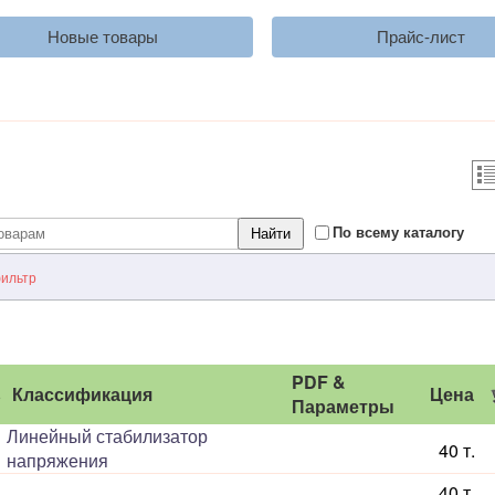
Новые товары
Прайс-лист
По всему каталогу
ильтр
PDF &
ь
Классификация
Цена
Параметры
Линейный стабилизатор
40 т.
напряжения
40 т.