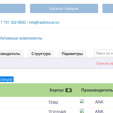
Каталог товаров
+7 701 322 8530 / info@radiotovar.kz
Активные компоненты
зводитель
Структура
Параметры
Сбросить ф
позиций
Корпус
Производител
TO92
TO220AB