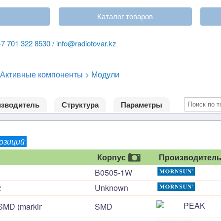
Каталог товаров
+7 701 322 8530 / info@radiotovar.kz
Активные компоненты
>
Модули
зводитель
Структура
Параметры
позиций
Корпус
Производител
B0505-1W
2
Unknown
MD (marking: 1Wt)
SMD