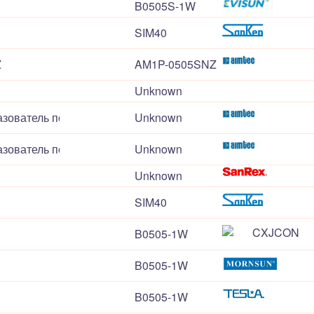
B0505S-1W
SIM40
Z
AM1P-0505SNZ
Unknown
азователь понижающий AM40K-4805SC
Unknown
азователь понижающий AM10E-4805SC
Unknown
Unknown
SIM40
B0505-1W
B0505-1W
B0505-1W