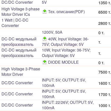
DC/DC Converter
5V
1350 т.
High Voltage 3-phase
Тех. описание(PDF)
6500 т.
Motor Driver ICs
1 Watt | DC-DC
2800 т.
Converter
1200V, 50A
0 т.
DC-DC модульный
40W, Input Voltage: 36-
т.
преобразователь
75V; Output Voltage: 5V
DC-DC модульный
10W, Input Voltage: 36-75V;
т.
преобразователь
Output Voltage: 5V
DIODE MODULE
0 т.
High Voltage 3-Phase
7500 т.
Motor Driver
INPUT: 5V; OUTPUT: 5V,
DC/DC Converter
1600 т.
100mA
INPUT: 5V; OUTPUT: 5V,
DC/DC Converter
1700 т.
100mA
INPUT: 22/26V; OUTPUT: 5V,
DC/DC Converter
1000 т.
100mA